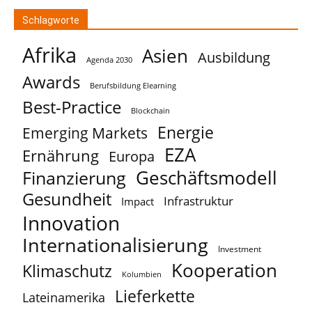
Schlagworte
Afrika
Asien
Ausbildung
Agenda 2030
Awards
Berufsbildung Elearning
Best-Practice
Blockchain
Energie
Emerging Markets
EZA
Ernährung
Europa
Geschäftsmodell
Finanzierung
Gesundheit
Infrastruktur
Impact
Innovation
Internationalisierung
Investment
Kooperation
Klimaschutz
Kolumbien
Lieferkette
Lateinamerika