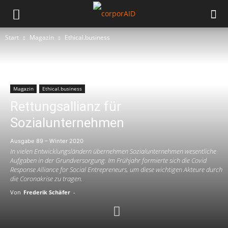
Start
Magazin
Ethical.business
Magazin
Ethical.business
Rettungsallianz für
Sozialunternehmen
Ausgabe 89 – Winter 2020
In vielen Entwicklungsländern übernehmen Sozialunternehmen wesentliche
Aufgaben in der Grundversorgung. Im Frühjahr formierte sich die Covid
Response Alliance for Social Entrepreneurs, um diese wichtigen Akteure durch
die Coronakrise zu tragen.
Von
Frederik Schäfer
-