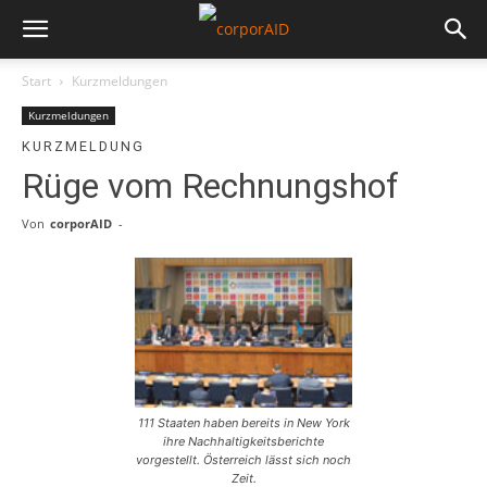
Start
Kurzmeldungen
Kurzmeldungen
KURZMELDUNG
Rüge vom Rechnungshof
Von
corporAID
-
111 Staaten haben bereits in New York
ihre Nachhaltigkeitsberichte
vorgestellt. Österreich lässt sich noch
Zeit.