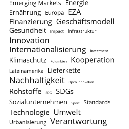
Energie
Emerging Markets
EZA
Ernährung
Europa
Geschäftsmodell
Finanzierung
Gesundheit
Infrastruktur
Impact
Innovation
Internationalisierung
Investment
Kooperation
Klimaschutz
Kolumbien
Lieferkette
Lateinamerika
Nachhaltigkeit
Open Innovation
Rohstoffe
SDGs
SDG
Sozialunternehmen
Standards
Sport
Umwelt
Technologie
Verantwortung
Urbanisierung