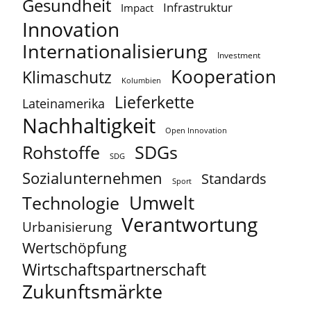
Gesundheit
Infrastruktur
Impact
Innovation
Internationalisierung
Investment
Kooperation
Klimaschutz
Kolumbien
Lieferkette
Lateinamerika
Nachhaltigkeit
Open Innovation
Rohstoffe
SDGs
SDG
Sozialunternehmen
Standards
Sport
Umwelt
Technologie
Verantwortung
Urbanisierung
Wertschöpfung
Wirtschaftspartnerschaft
Zukunftsmärkte