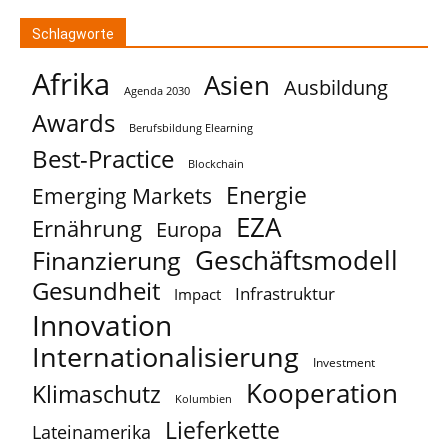
Schlagworte
Afrika
Asien
Ausbildung
Agenda 2030
Awards
Berufsbildung Elearning
Best-Practice
Blockchain
Energie
Emerging Markets
EZA
Ernährung
Europa
Geschäftsmodell
Finanzierung
Gesundheit
Infrastruktur
Impact
Innovation
Internationalisierung
Investment
Kooperation
Klimaschutz
Kolumbien
Lieferkette
Lateinamerika