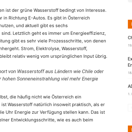
 ist der grüne Wasserstoff bedingt von Interesse.
 in Richtung E-Autos. Es gibt in Österreich
utzen, und aktuell gibt es sechs
h sind. Letztlich geht es immer um Energieeffizienz,
C
tung gibt es sehr viele Prozessschritte, von denen
19
nhergeht. Strom, Elektrolyse, Wasserstoff,
 bleibt relativ wenig vom ursprünglichen Input übrig.
Ex
E
port von Wasserstoff aus Ländern wie Chile oder
18
r hohen Sonneneinstrahlung viel mehr Energie
AD
1.
lbst, die häufig nicht wie Österreich ein
t Wasserstoff natürlich insoweit praktisch, als er
ie Uhr Energie zur Verfügung stellen kann. Das ist
elner Entwicklungsschritte, wie es auch beim