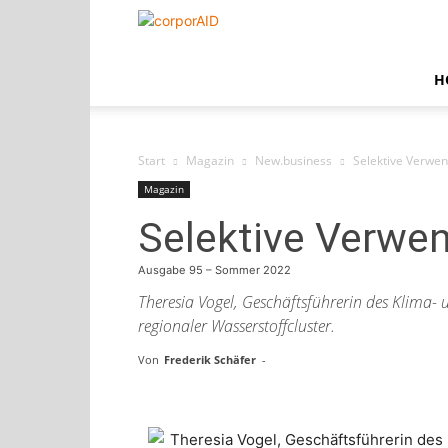
corporAID
H
Start
Magazin
New.business
Selektive Verwe
Magazin
Selektive Verwe
Ausgabe 95 – Sommer 2022
Theresia Vogel, Geschäftsführerin des Klima-
regionaler Wasserstoffcluster.
Von
Frederik Schäfer
-