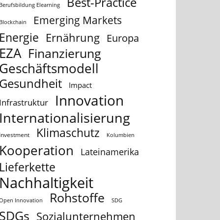
Best-Practice
Berufsbildung Elearning
Emerging Markets
Blockchain
Energie
Ernährung
Europa
EZA
Finanzierung
Geschäftsmodell
Gesundheit
Impact
Innovation
Infrastruktur
Internationalisierung
Klimaschutz
Investment
Kolumbien
Kooperation
Lateinamerika
Lieferkette
Nachhaltigkeit
Rohstoffe
Open Innovation
SDG
SDGs
Sozialunternehmen