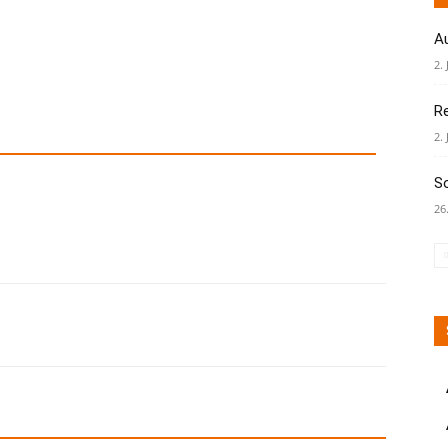
A
2. 
R
2. 
S
26