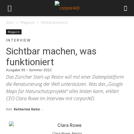
Start
Magazin
Ethical.business
Magazin
INTERVIEW
Sichtbar machen, was
funktioniert
Ausgabe 95 – Sommer 2022
Das Züricher Start-up Restor will mit einer Datenplattform
die Renaturierung der Welt unterstützen. Was das „Google
Maps für Naturschutzprojekte“ alles leisten kann, erklärt
CEO Clara Rowe im Interview mit corporAID.
Von
Katharina Kainz
-
Clara Rowe, Restor