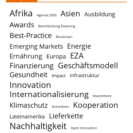
Afrika
Asien
Ausbildung
Agenda 2030
Awards
Berufsbildung Elearning
Best-Practice
Blockchain
Energie
Emerging Markets
EZA
Ernährung
Europa
Geschäftsmodell
Finanzierung
Gesundheit
Infrastruktur
Impact
Innovation
Internationalisierung
Investment
Kooperation
Klimaschutz
Kolumbien
Lieferkette
Lateinamerika
Nachhaltigkeit
Open Innovation