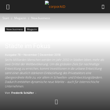
Start
Magazin
New.business
New.business
Magazin
URBAN DEVELOPMENT MARKETS
Städte im Fokus
Ausgabe 78 – November | Dezember 2018
Sechs Milliarden Menschen werden im Jahr 2050 in Städten leben, mehr als
zwei Drittel der Weltbevölkerung. Um die globalen Ziele für nachhaltige
Entwicklung zu erreichen, kommt Investitionen in die urbane Entwicklung
samt einer deutlich stärkeren Einbeziehung des Privatsektors eine
übergeordnete Rolle zu, vor allem in Schwellen- und Entwicklungsländern.
Dadurch entstehen dynamische neue Märkte – auch für österreichische
Unternehmen.
Von
Frederik Schäfer
-