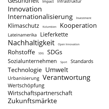
Gesundheit
Infrastruktur
Impact
Innovation
Internationalisierung
Investment
Kooperation
Klimaschutz
Kolumbien
Lieferkette
Lateinamerika
Nachhaltigkeit
Open Innovation
Rohstoffe
SDGs
SDG
Sozialunternehmen
Standards
Sport
Umwelt
Technologie
Verantwortung
Urbanisierung
Wertschöpfung
Wirtschaftspartnerschaft
Zukunftsmärkte