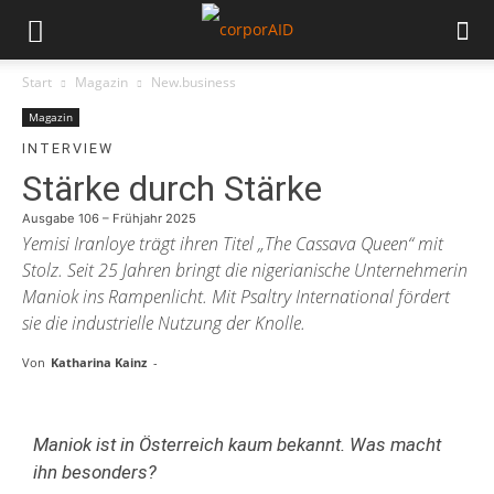
Start
Magazin
New.business
Magazin
INTERVIEW
Stärke durch Stärke
Ausgabe 106 – Frühjahr 2025
Yemisi Iranloye trägt ihren Titel „The Cassava Queen“ mit
Stolz. Seit 25 Jahren bringt die nigerianische Unternehmerin
Maniok ins Rampenlicht. Mit Psaltry International fördert
sie die industrielle Nutzung der Knolle.
Von
Katharina Kainz
-
Maniok ist in Österreich kaum bekannt. Was macht
ihn besonders?