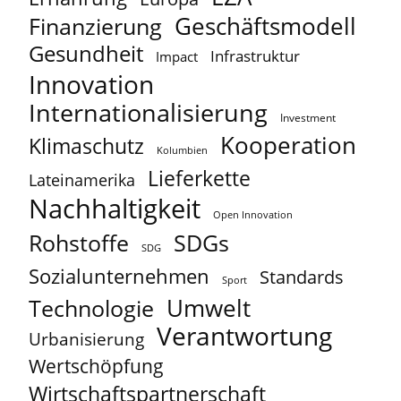
Geschäftsmodell
Finanzierung
Gesundheit
Infrastruktur
Impact
Innovation
Internationalisierung
Investment
Kooperation
Klimaschutz
Kolumbien
Lieferkette
Lateinamerika
Nachhaltigkeit
Open Innovation
Rohstoffe
SDGs
SDG
Sozialunternehmen
Standards
Sport
Umwelt
Technologie
Verantwortung
Urbanisierung
Wertschöpfung
Wirtschaftspartnerschaft