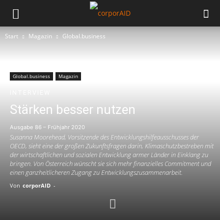
Start
Magazin
Global.business
Global.business
Magazin
INTERVIEW
Stärken besser nutzen
Ausgabe 86 – Frühjahr 2020
Susanna Moorehead, Vorsitzende des Entwicklungshilfeausschusses der
OECD, sieht eine der großen Zukunftsfragen darin, Klimaschutzbestreben mit
der wirtschaftlichen und sozialen Entwicklung armer Länder in Einklang zu
bringen. Von Österreich wünscht sie sich mehr finanzielles Commitment und
einen ganzheitlicheren Zugang zu Entwicklungszusammenarbeit.
Von
corporAID
-