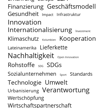
Geschäftsmodell
Finanzierung
Gesundheit
Infrastruktur
Impact
Innovation
Internationalisierung
Investment
Kooperation
Klimaschutz
Kolumbien
Lieferkette
Lateinamerika
Nachhaltigkeit
Open Innovation
Rohstoffe
SDGs
SDG
Sozialunternehmen
Standards
Sport
Umwelt
Technologie
Verantwortung
Urbanisierung
Wertschöpfung
Wirtschaftspartnerschaft