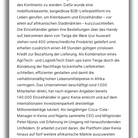
des Kontinents zu werden. Dafür wurde eine
mobilfunkbasierte, bargeldlose B2B-Lieferplattform ins
Leben gerufen, um Kleinbauern und Einzelhändler – vor
allem auf afrikanischen Stadtmärkten – kurzzuschließen.
Die Einzelhändler geben ihre Bestellungen über das Handy
auf, bekommen dann von Twiga die Ware (zur Auswahl
stehen rund 400 unterschiedliche Produkte) geliefert und
erhalten zusätzlich einen 48 Stunden gültigen zinslosen
Kredit zur Bezahlung der Lieferung. Als Kombination eines
AgriTech- und LogistikTech Start-ups kann Twiga durch die
Bündelung der Nachfrage lückenhafte Lieferketten
schließen, effizienter gestalten und damit die
verhältnismäßig hohen Lebensmittelpreise in Afrika
verringern. Das Unternehmen beschäftigt rund 1.000
Mitarbeiter direkt, hat nach eigenen Angaben bereits
140.000 Einzelhändler in ganz Kenia erreicht und auf dem
internationalen Investorenparkett dreistellige
Millionenbeträge lukriert. Als langjähriger Coca-Cola-
Manager in Kenia und Nigeria sammelte CEO und Mitgründer
Peter Njonjo viel Erfahrung im Umgang mit herausfordernden
Umfeldern. Er arbeitet zurzeit daran, die Plattform über Kenia
hinaus auf fünf weitere afrikanische Märkte auszuweiten