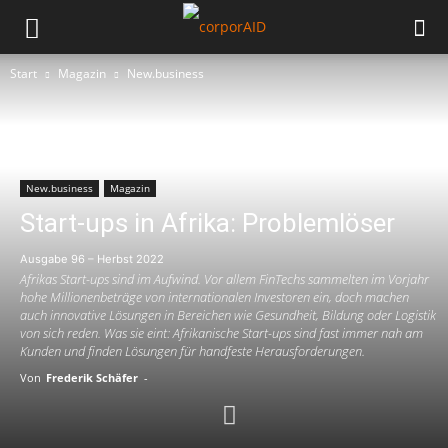
Start
Magazin
New.business
New.business
Magazin
Start-ups in Afrika: Problemlöser
Ausgabe 96 – Herbst 2022
Afrikas Start-ups sind im Aufwind. Vor allem FinTechs sammelten im Vorjahr
hohe Millionenbeträge von internationalen Investoren ein, doch machen
auch innovative Lösungen in Bereichen wie Gesundheit, Bildung oder Logistik
von sich reden. Was sie eint: Afrikanische Start-ups sind fast immer nah am
Kunden und finden Lösungen für handfeste Herausforderungen.
Von
Frederik Schäfer
-