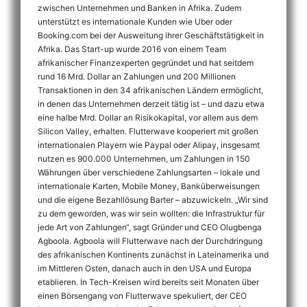
zwischen Unternehmen und Banken in Afrika. Zudem
unterstützt es internationale Kunden wie Uber oder
Booking.com bei der Ausweitung ihrer Geschäftstätigkeit in
Afrika. Das Start-up wurde 2016 von einem Team
afrikanischer Finanzexperten gegründet und hat seitdem
rund 16 Mrd. Dollar an Zahlungen und 200 Millionen
Transaktionen in den 34 afrikanischen Ländern ermöglicht,
in denen das Unternehmen derzeit tätig ist – und dazu etwa
eine halbe Mrd. Dollar an Risikokapital, vor allem aus dem
Silicon Valley, erhalten. Flutterwave kooperiert mit großen
internationalen Playern wie Paypal oder Alipay, insgesamt
nutzen es 900.000 Unternehmen, um Zahlungen in 150
Währungen über verschiedene Zahlungsarten – lokale und
internationale Karten, Mobile Money, Banküberweisungen
und die eigene Bezahllösung Barter – abzuwickeln. „Wir sind
zu dem geworden, was wir sein wollten: die Infrastruktur für
jede Art von Zahlungen“, sagt Gründer und CEO Olugbenga
Agboola. Agboola will Flutterwave nach der Durchdringung
des afrikanischen Kontinents zunächst in Lateinamerika und
im Mittleren Osten, danach auch in den USA und Europa
etablieren. In Tech-Kreisen wird bereits seit Monaten über
einen Börsengang von Flutterwave spekuliert, der CEO