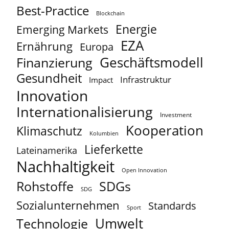
Best-Practice
Blockchain
Energie
Emerging Markets
EZA
Ernährung
Europa
Geschäftsmodell
Finanzierung
Gesundheit
Infrastruktur
Impact
Innovation
Internationalisierung
Investment
Kooperation
Klimaschutz
Kolumbien
Lieferkette
Lateinamerika
Nachhaltigkeit
Open Innovation
Rohstoffe
SDGs
SDG
Sozialunternehmen
Standards
Sport
Umwelt
Technologie