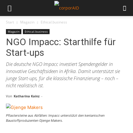
Start
Magazin
Ethical.business
Magazin
Ethical.business
NGO Impacc: Starthilfe für
Start-ups
Die deutsche NGO Impacc investiert Spendengelder in
innovative Geschäftsideen in Afrika. Damit unterstützt sie
junge Start-ups, für die klassische Finanzierung – noch –
nicht realistisch ist.
Von
Katharina Kainz
-
Pflastersteine aus Abfällen: Impacc unterstützt den kenianischen
Baustoffproduzenten Gjenge Makers.