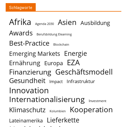
Schlagworte
Afrika
Asien
Ausbildung
Agenda 2030
Awards
Berufsbildung Elearning
Best-Practice
Blockchain
Energie
Emerging Markets
EZA
Ernährung
Europa
Geschäftsmodell
Finanzierung
Gesundheit
Infrastruktur
Impact
Innovation
Internationalisierung
Investment
Kooperation
Klimaschutz
Kolumbien
Lieferkette
Lateinamerika