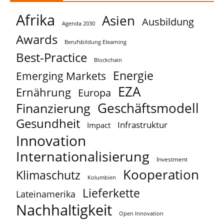
Afrika
Asien
Ausbildung
Agenda 2030
Awards
Berufsbildung Elearning
Best-Practice
Blockchain
Energie
Emerging Markets
EZA
Ernährung
Europa
Geschäftsmodell
Finanzierung
Gesundheit
Infrastruktur
Impact
Innovation
Internationalisierung
Investment
Kooperation
Klimaschutz
Kolumbien
Lieferkette
Lateinamerika
Nachhaltigkeit
Open Innovation