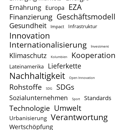
EZA
Ernährung
Europa
Geschäftsmodell
Finanzierung
Gesundheit
Infrastruktur
Impact
Innovation
Internationalisierung
Investment
Kooperation
Klimaschutz
Kolumbien
Lieferkette
Lateinamerika
Nachhaltigkeit
Open Innovation
Rohstoffe
SDGs
SDG
Sozialunternehmen
Standards
Sport
Umwelt
Technologie
Verantwortung
Urbanisierung
Wertschöpfung