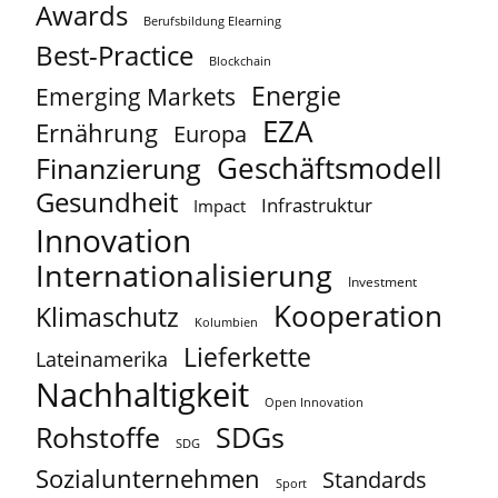
Awards
Berufsbildung Elearning
Best-Practice
Blockchain
Energie
Emerging Markets
EZA
Ernährung
Europa
Geschäftsmodell
Finanzierung
Gesundheit
Infrastruktur
Impact
Innovation
Internationalisierung
Investment
Kooperation
Klimaschutz
Kolumbien
Lieferkette
Lateinamerika
Nachhaltigkeit
Open Innovation
Rohstoffe
SDGs
SDG
Sozialunternehmen
Standards
Sport