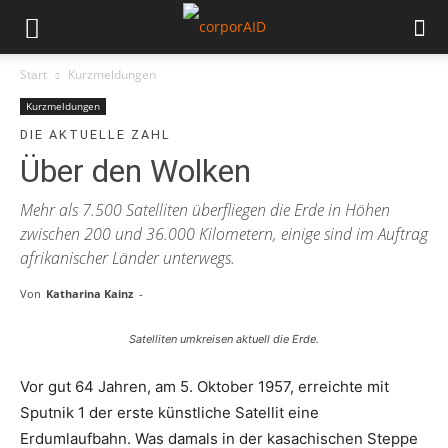
Start
Kurzmeldungen
Kurzmeldungen
DIE AKTUELLE ZAHL
Über den Wolken
Mehr als 7.500 Satelliten überfliegen die Erde in Höhen
zwischen 200 und 36.000 Kilometern, einige sind im Auftrag
afrikanischer Länder unterwegs.
Von
Katharina Kainz
-
Satelliten umkreisen aktuell die Erde.
Vor gut 64 Jahren, am 5. Oktober 1957, erreichte mit
Sputnik 1 der erste künstliche Satellit eine
Erdumlaufbahn. Was damals in der kasachischen Steppe