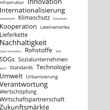
Innovation
Infrastruktur
Internationalisierung
Klimaschutz
Investment
Kolumbien
Kooperation
Lateinamerika
Lieferkette
Nachhaltigkeit
Rohstoffe
Open Innovation
SDG
SDGs
Sozialunternehmen
Technologie
Standards
Sport
Umwelt
Urbanisierung
Verantwortung
Wertschöpfung
Wirtschaftspartnerschaft
Zukunftsmärkte