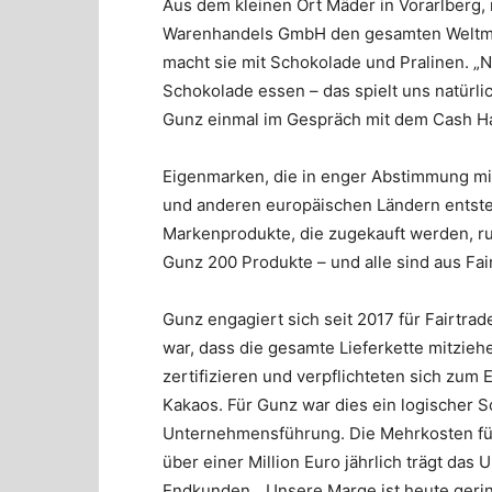
Aus dem kleinen Ort Mäder in Vorarlberg,
Warenhandels GmbH den gesamten Weltma
macht sie mit Schokolade und Pralinen. „
Schokolade essen – das spielt uns natürli
Gunz einmal im Gespräch mit dem Cash H
Eigenmarken, die in enger Abstimmung mit 
und anderen europäischen Ländern entsteh
Markenprodukte, die zugekauft werden, ru
Gunz 200 Produkte – und alle sind aus Fai
Gunz engagiert sich seit 2017 für Fairtra
war, dass die gesamte Lieferkette mitzieh
zertifizieren und verpflichteten sich zum 
Kakaos. Für Gunz war dies ein logischer S
Unternehmensführung. Die Mehrkosten für 
über einer Million Euro jährlich trägt das
Endkunden. „Unsere Marge ist heute gering