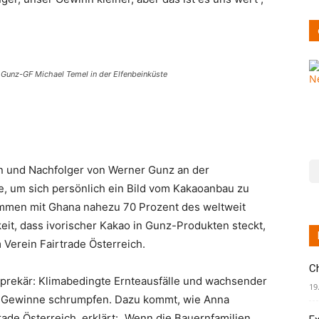
Gunz-GF Michael Temel in der Elfenbeinküste
n und Nachfolger von Werner Gunz an der
e, um sich persönlich ein Bild vom Kakaoanbau zu
mmen mit Ghana nahezu 70 Prozent des weltweit
it, dass ivorischer Kakao in Gunz-Produkten steckt,
 Verein Fairtrade Österreich.
C
prekär: Klimabedingte Ernteausfälle und wachsender
19
e Gewinne schrumpfen. Dazu kommt, wie Anna
ade Österreich, erklärt: „Wenn die Bauernfamilien