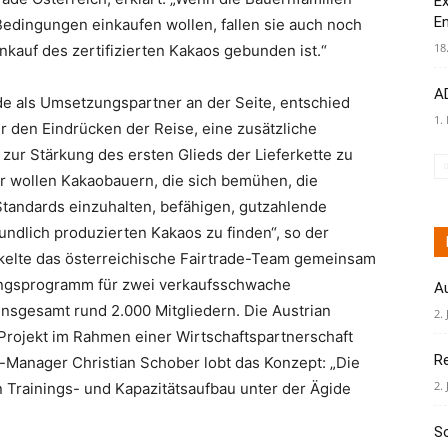
Ex
E
Bedingungen einkaufen wollen, fallen sie auch noch
18
nkauf des zertifizierten Kakaos gebunden ist.“
AD
ade als Umsetzungspartner an der Seite, entschied
1.
r den Eindrücken der Reise, eine zusätzliche
ur Stärkung des ersten Glieds der Lieferkette zu
ir wollen Kakaobauern, die sich bemühen, die
Standards einzuhalten, befähigen, gutzahlende
undlich produzierten Kakaos
zu finden“, so der
kelte das österreichische Fairtrade-Team gemeinsam
iningsprogramm für zwei verkaufsschwache
A
nsgesamt rund 2.000 Mitgliedern. Die Austrian
2. 
Projekt im Rahmen einer Wirtschaftspartnerschaft
R
-Manager Christian Schober lobt das Konzept: „Die
2. 
en Trainings- und Kapazitätsaufbau unter der Ägide
S