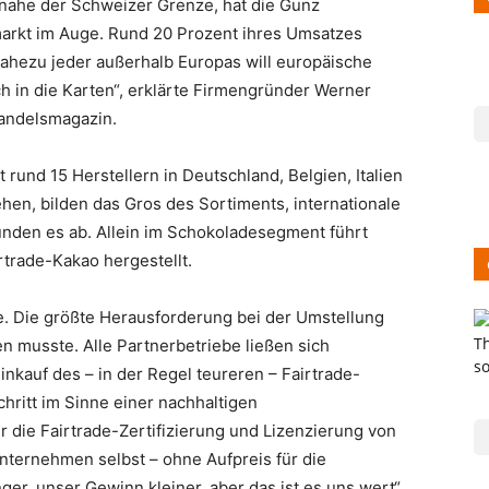
 nahe der Schweizer Grenze, hat die Gunz
rkt im Auge. Rund 20 Prozent ihres Umsatzes
Nahezu jeder außerhalb Europas will europäische
ch in die Karten“, erklärte Firmengründer Werner
andelsmagazin.
rund 15 Herstellern in Deutschland, Belgien, Italien
en, bilden das Gros des Sortiments, internationale
nden es ab. Allein im Schokoladesegment führt
rtrade-Kakao hergestellt.
de. Die größte Herausforderung bei der Umstellung
en musste. Alle Partnerbetriebe ließen sich
Einkauf des – in der Regel teureren – Fairtrade-
chritt im Sinne einer nachhaltigen
die Fairtrade-Zertifizierung und Lizenzierung von
 Unternehmen selbst – ohne Aufpreis für die
er, unser Gewinn kleiner, aber das ist es uns wert“,