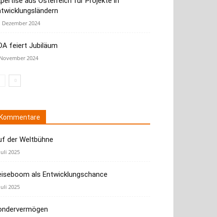
pertise aus Österreich für Projekte in
ntwicklungsländern
. Dezember 2024
A feiert Jubiläum
 November 2024
Kommentare
uf der Weltbühne
Juli 2025
eiseboom als Entwicklungschance
Juli 2025
ondervermögen