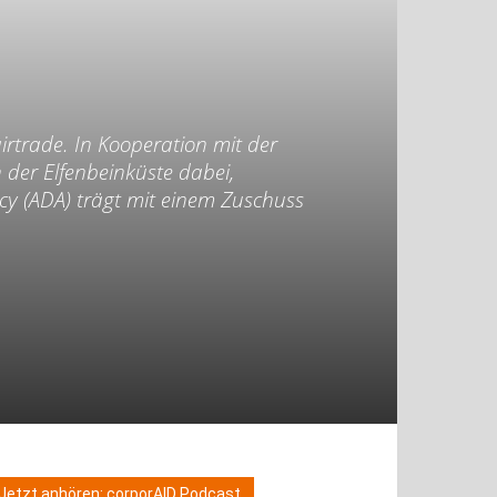
irtrade. In Kooperation mit der
 der Elfenbeinküste dabei,
cy (ADA) trägt mit einem Zuschuss
Jetzt anhören: corporAID Podcast