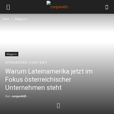
Start
Magazin
Magazin
SPONSORED CONTENT
Warum Lateinamerika jetzt im
Fokus österreichischer
Unternehmen steht
Von
corporAID
-