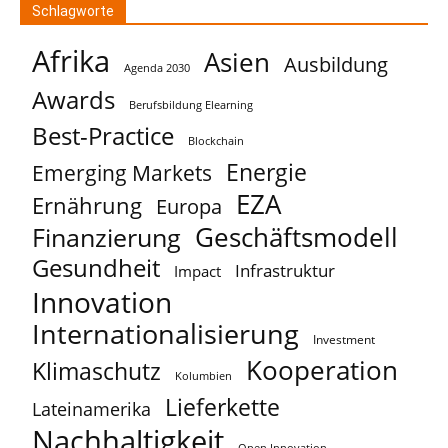
Schlagworte
Afrika
Asien
Ausbildung
Agenda 2030
Awards
Berufsbildung Elearning
Best-Practice
Blockchain
Energie
Emerging Markets
EZA
Ernährung
Europa
Geschäftsmodell
Finanzierung
Gesundheit
Infrastruktur
Impact
Innovation
Internationalisierung
Investment
Kooperation
Klimaschutz
Kolumbien
Lieferkette
Lateinamerika
Nachhaltigkeit