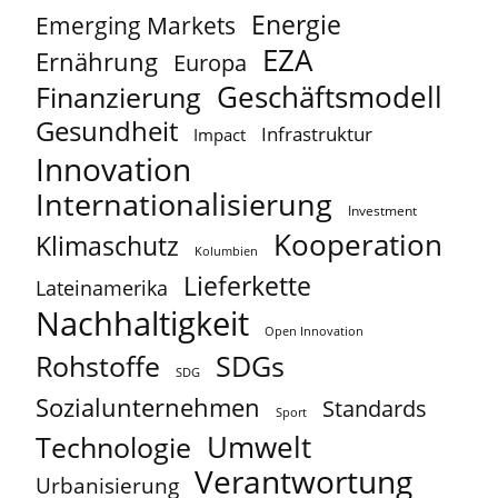
Energie
Emerging Markets
EZA
Ernährung
Europa
Geschäftsmodell
Finanzierung
Gesundheit
Infrastruktur
Impact
Innovation
Internationalisierung
Investment
Kooperation
Klimaschutz
Kolumbien
Lieferkette
Lateinamerika
Nachhaltigkeit
Open Innovation
Rohstoffe
SDGs
SDG
Sozialunternehmen
Standards
Sport
Umwelt
Technologie
Verantwortung
Urbanisierung