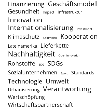
Geschäftsmodell
Finanzierung
Gesundheit
Infrastruktur
Impact
Innovation
Internationalisierung
Investment
Kooperation
Klimaschutz
Kolumbien
Lieferkette
Lateinamerika
Nachhaltigkeit
Open Innovation
Rohstoffe
SDGs
SDG
Sozialunternehmen
Standards
Sport
Umwelt
Technologie
Verantwortung
Urbanisierung
Wertschöpfung
Wirtschaftspartnerschaft