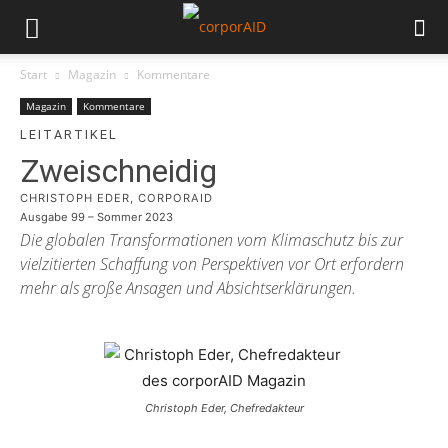
Start
Magazin
Kommentare
Magazin
Kommentare
LEITARTIKEL
Zweischneidig
CHRISTOPH EDER, CORPORAID
Ausgabe 99 – Sommer 2023
Die globalen Transformationen vom Klimaschutz bis zur
vielzitierten Schaffung von Perspektiven vor Ort erfordern
mehr als große Ansagen und Absichtserklärungen.
Christoph Eder, Chefredakteur