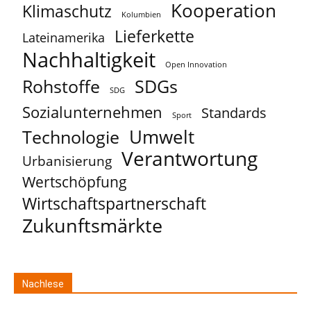
Kooperation
Klimaschutz
Kolumbien
Lieferkette
Lateinamerika
Nachhaltigkeit
Open Innovation
Rohstoffe
SDGs
SDG
Sozialunternehmen
Standards
Sport
Umwelt
Technologie
Verantwortung
Urbanisierung
Wertschöpfung
Wirtschaftspartnerschaft
Zukunftsmärkte
Nachlese