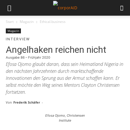
Start
Magazin
Ethical.business
Magazin
INTERVIEW
Angelhaken reichen nicht
Ausgabe 86 – Frühjahr 2020
Efosa Ojomo glaubt daran, dass sein Heimatland Nigeria in
den nächsten Jahrzehnten durch marktschaffende
Innovationen den Sprung aus der Armut schaffen kann. Er
selbst möchte den Weg seines Mentors Clayton Christensen
fortsetzen.
Von
Frederik Schäfer
-
Efosa Ojomo, Christensen
Institute