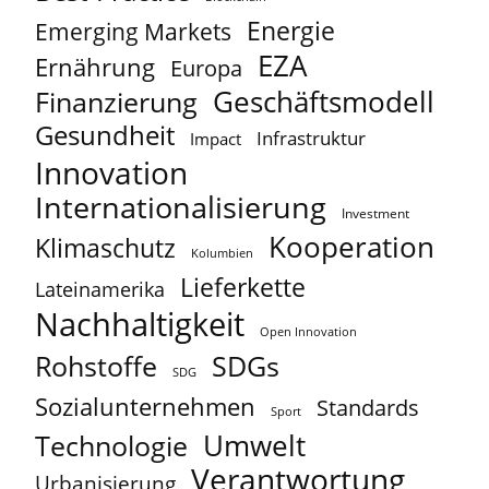
Energie
Emerging Markets
EZA
Ernährung
Europa
Geschäftsmodell
Finanzierung
Gesundheit
Infrastruktur
Impact
Innovation
Internationalisierung
Investment
Kooperation
Klimaschutz
Kolumbien
Lieferkette
Lateinamerika
Nachhaltigkeit
Open Innovation
Rohstoffe
SDGs
SDG
Sozialunternehmen
Standards
Sport
Umwelt
Technologie
Verantwortung
Urbanisierung