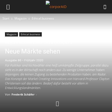
Start
Magazin
Ethical.business
Magazin
Ethical.business
MARKTSCHAFFENDE INNOVATIONEN
Neue Märkte sehen
Ausgabe 86 – Frühjahr 2020
Für Politiker sind Nichtwähler eine heiß umkämpfte Zielgruppe, parallel dazu
sieht es in der Wirtschaft noch anders aus: Zu wenige Unternehmer haben
diejenigen, die keinen Zugang zu bestehenden Produkten haben, am Radar.
Das Konzept der Market Creating Innovations von Harvard-Professor Clayton
Christensen soll das ändern. Bedarf dafür besteht vor allem in
Entwicklungslandmärkten.
Von
Frederik Schäfer
-