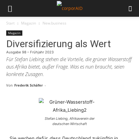
Start
Magazin
New.business
Magazin
Diversifizierung als Wert
Ausgabe 98 – Frühjahr 2023
Für Stefan Liebing stehen die Vorteile, die grüner Wasserstoff
aus Afrika bietet, außer Frage. Was es nun braucht, seien
konkrete Zusagen.
Von
Frederik Schäfer
-
Stefan Liebing, Afrikaverein der
deutschen Wirtschaft
Sie werben dafür, dass Deutschland zukünftig in