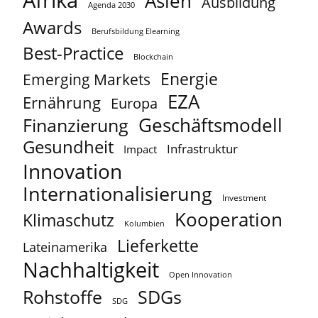
Afrika
Asien
Ausbildung
Agenda 2030
Awards
Berufsbildung Elearning
Best-Practice
Blockchain
Energie
Emerging Markets
EZA
Ernährung
Europa
Geschäftsmodell
Finanzierung
Gesundheit
Infrastruktur
Impact
Innovation
Internationalisierung
Investment
Kooperation
Klimaschutz
Kolumbien
Lieferkette
Lateinamerika
Nachhaltigkeit
Open Innovation
Rohstoffe
SDGs
SDG