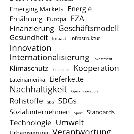
Energie
Emerging Markets
EZA
Ernährung
Europa
Geschäftsmodell
Finanzierung
Gesundheit
Infrastruktur
Impact
Innovation
Internationalisierung
Investment
Kooperation
Klimaschutz
Kolumbien
Lieferkette
Lateinamerika
Nachhaltigkeit
Open Innovation
Rohstoffe
SDGs
SDG
Sozialunternehmen
Standards
Sport
Umwelt
Technologie
Verantwortung
Urbanisierung