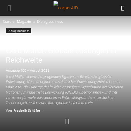
Start
Magazin
Dialog.business
Dialog.business
INTERVIEW
Gerd Müller: Globale Lösungen in
Reichweite
Ausgabe 100 – Herbst 2023
Gerd Müller ist eine der prägenden Figuren im Bereich der globalen
Entwicklung. Nach acht Jahren als deutscher Entwicklungsminister hat er
Ende 2021 die Führung der in Wien ansässigen Organisation der Vereinten
Nationen für industrielle Entwicklung (UNIDO) übernommen – und tritt
vehement für mehr Investitionen in Entwicklungsländern, verstärkten
Technologietransfer sowie faire globale Lieferketten ein.
Von
Frederik Schäfer
-