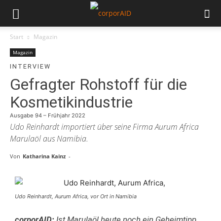
Start
Magazin
Magazin
INTERVIEW
Gefragter Rohstoff für die
Kosmetikindustrie
Ausgabe 94 – Frühjahr 2022
Udo Reinhardt importiert über seine Firma Aurum Africa
Marulaöl aus Namibia.
Von
Katharina Kainz
-
Udo Reinhardt, Aurum Africa, vor Ort in Namibia
corporAID:
Ist Marulaöl heute noch ein Geheimtipp