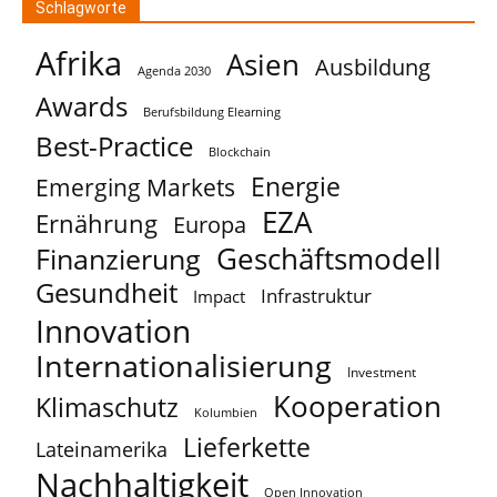
Schlagworte
Afrika
Asien
Ausbildung
Agenda 2030
Awards
Berufsbildung Elearning
Best-Practice
Blockchain
Energie
Emerging Markets
EZA
Ernährung
Europa
Geschäftsmodell
Finanzierung
Gesundheit
Infrastruktur
Impact
Innovation
Internationalisierung
Investment
Kooperation
Klimaschutz
Kolumbien
Lieferkette
Lateinamerika
Nachhaltigkeit
Open Innovation