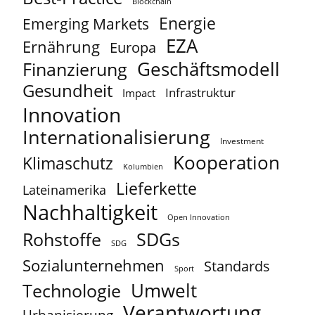
Blockchain
Energie
Emerging Markets
EZA
Ernährung
Europa
Geschäftsmodell
Finanzierung
Gesundheit
Infrastruktur
Impact
Innovation
Internationalisierung
Investment
Kooperation
Klimaschutz
Kolumbien
Lieferkette
Lateinamerika
Nachhaltigkeit
Open Innovation
Rohstoffe
SDGs
SDG
Sozialunternehmen
Standards
Sport
Umwelt
Technologie
Verantwortung
Urbanisierung