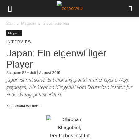
Start
Magazin
Global.business
Magazin
INTERVIEW
Japan: Ein eigenwilliger
Player
Ausgabe 82 – Juli | August 2019
Japan ist mit seiner Entwicklungspolitik immer eigene Wege
gegangen, wie Stephan Klingebiel vom Deutschen Institut für
Entwicklungspolitik erklärt.
Von
Ursula Weber
-