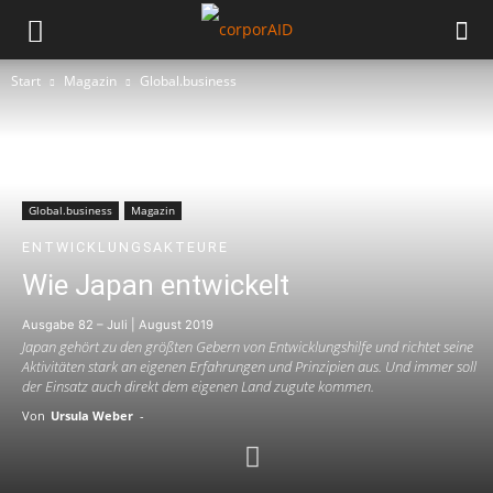
Start
Magazin
Global.business
Global.business
Magazin
ENTWICKLUNGSAKTEURE
Wie Japan entwickelt
Ausgabe 82 – Juli | August 2019
Japan gehört zu den größten Gebern von Entwicklungshilfe und richtet seine
Aktivitäten stark an eigenen Erfahrungen und Prinzipien aus. Und immer soll
der Einsatz auch direkt dem eigenen Land zugute kommen.
Von
Ursula Weber
-