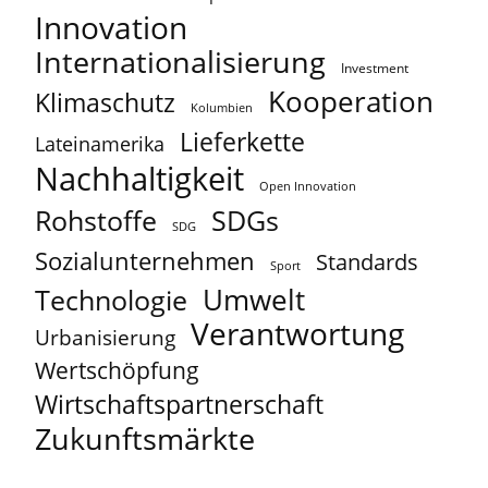
Innovation
Internationalisierung
Investment
Kooperation
Klimaschutz
Kolumbien
Lieferkette
Lateinamerika
Nachhaltigkeit
Open Innovation
Rohstoffe
SDGs
SDG
Sozialunternehmen
Standards
Sport
Umwelt
Technologie
Verantwortung
Urbanisierung
Wertschöpfung
Wirtschaftspartnerschaft
Zukunftsmärkte