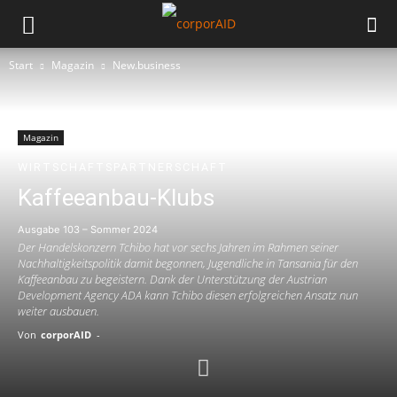
Start
Magazin
New.business
Magazin
WIRTSCHAFTSPARTNERSCHAFT
Kaffeeanbau-Klubs
Ausgabe 103 – Sommer 2024
Der Handelskonzern Tchibo hat vor sechs Jahren im Rahmen seiner
Nachhaltigkeitspolitik damit begonnen, Jugendliche in Tansania für den
Kaffeeanbau zu begeistern. Dank der Unterstützung der Austrian
Development Agency ADA kann Tchibo diesen erfolgreichen Ansatz nun
weiter ausbauen.
Von
corporAID
-