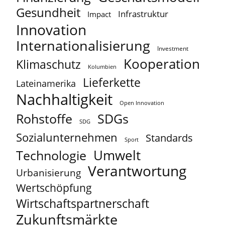
Gesundheit
Infrastruktur
Impact
Innovation
Internationalisierung
Investment
Kooperation
Klimaschutz
Kolumbien
Lieferkette
Lateinamerika
Nachhaltigkeit
Open Innovation
Rohstoffe
SDGs
SDG
Sozialunternehmen
Standards
Sport
Umwelt
Technologie
Verantwortung
Urbanisierung
Wertschöpfung
Wirtschaftspartnerschaft
Zukunftsmärkte