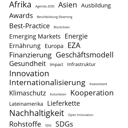
Afrika
Asien
Ausbildung
Agenda 2030
Awards
Berufsbildung Elearning
Best-Practice
Blockchain
Energie
Emerging Markets
EZA
Ernährung
Europa
Geschäftsmodell
Finanzierung
Gesundheit
Infrastruktur
Impact
Innovation
Internationalisierung
Investment
Kooperation
Klimaschutz
Kolumbien
Lieferkette
Lateinamerika
Nachhaltigkeit
Open Innovation
Rohstoffe
SDGs
SDG