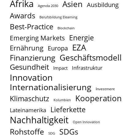
Afrika
Asien
Ausbildung
Agenda 2030
Awards
Berufsbildung Elearning
Best-Practice
Blockchain
Energie
Emerging Markets
EZA
Ernährung
Europa
Geschäftsmodell
Finanzierung
Gesundheit
Infrastruktur
Impact
Innovation
Internationalisierung
Investment
Kooperation
Klimaschutz
Kolumbien
Lieferkette
Lateinamerika
Nachhaltigkeit
Open Innovation
Rohstoffe
SDGs
SDG