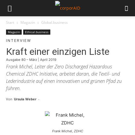
Start
Magazin
Global.business
Magazin
Ethical.business
INTERVIEW
Kraft einer einzigen Liste
Ausgabe 80 – März | April 2019
Frank Michel, Leiter der Zero Discharged Hazardous
Chemical ZDHC Initiative, arbeitet daran, die Textil- und
Lederindustrie auf einen innovativen und grünen Pfad zu
führen.
Von
Ursula Weber
-
Frank Michel, ZDHC