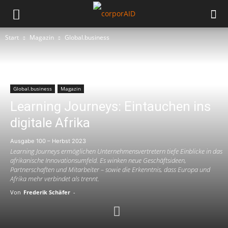
Start
Magazin
Global.business
Global.business
Magazin
Learning Journeys: Eintauchen ins
digitale Afrika
Ausgabe 100 – Herbst 2023
Learning Journeys ermöglichen Unternehmensvertretern tiefe Einblicke in das
afrikanische Innovationsumfeld. Es winken neue Geschäftsideen,
Partnerschaften und Mitarbeiter – sowie die Erkenntnis, dass Europa und
Afrika mehr verbindet als trennt.
Von
Frederik Schäfer
-