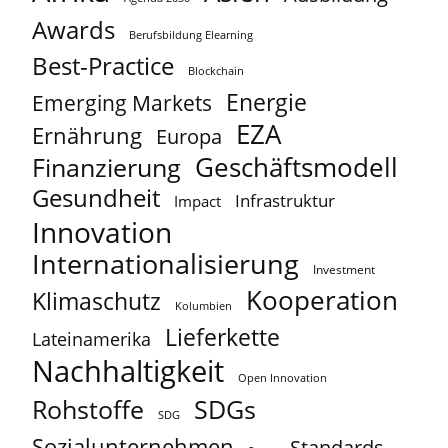
Awards
Berufsbildung Elearning
Best-Practice
Blockchain
Energie
Emerging Markets
EZA
Ernährung
Europa
Geschäftsmodell
Finanzierung
Gesundheit
Infrastruktur
Impact
Innovation
Internationalisierung
Investment
Kooperation
Klimaschutz
Kolumbien
Lieferkette
Lateinamerika
Nachhaltigkeit
Open Innovation
Rohstoffe
SDGs
SDG
Sozialunternehmen
Standards