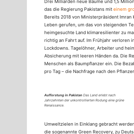
Drei Milliarden neue Bäume und 1,5 Millio
das die Regierung Pakistans mit
einem gr
Bereits 2018 von Ministerpräsident Imran 
Leben gerufen, um das von steigenden T
heimgesuchte Land klimaresilienter zu m
richtig an Fahrt auf. Im Frühjahr verloren 
Lockdowns. Tagelöhner, Arbeiter und hei
Absicherung mit leeren Händen da. Die Reg
Menschen als Baumpflanzer ein. Die Bezah
pro Tag – die Nachfrage nach den Pflanzer
Aufforstung in Pakistan
Das Land erlebt nach
Jahrzehnten der unkontrollierten Rodung eine grüne
Renaissance.
Umweltzielen in Einklang gebracht werden
die sogenannte Green Recovery, zu Deuts