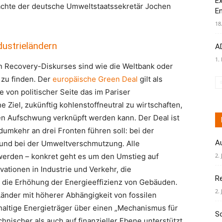
Ex
rachte der deutsche Umweltstaatssekretär Jochen
E
18
ustrieländern
AD
1.
n Recovery-Diskurses sind wie die Weltbank oder
zu finden. Der
europäische Green Deal
gilt als
e von politischer Seite das im Pariser
iel, zukünftig kohlenstoffneutral zu wirtschaften,
en Aufschwung verknüpft werden kann. Der Deal ist
umkehr an drei Fronten führen soll: bei der
A
 und bei der Umweltverschmutzung. Alle
werden – konkret geht es um den Umstieg auf
2. 
ationen in Industrie und Verkehr, die
R
 die Erhöhung der Energieeffizienz von Gebäuden.
2. 
 Länder mit höherer Abhängigkeit von fossilen
haltige Energieträger über einen „Mechanismus für
S
nischer als auch auf finanzieller Ebene unterstützt