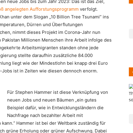
nen neue Jobs bis zum Jahr 2023: Das ist das Ziel,
oß angelegten Aufforstungsprogramm
verfolgt.
Khan unter dem Slogan „10 Billion Tree Tsunami“ ins
emperaturen, Dürren und Überflutungen
achen, nimmt dieses Projekt im Corona-Jahr nun
in Pakistan Millionen Menschen ihre Arbeit infolge des
mgekehrte Arbeitsmigranten standen ohne jede
ierung stellte daraufhin zusätzliche 84.000
lung liegt wie der Mindestlohn bei knapp drei Euro
-Jobs ist in Zeiten wie diesen dennoch enorm.
Für Stephen Hammer ist diese Verknüpfung von
neuen Jobs und neuen Bäumen „ein gutes
Beispiel dafür, wie in Entwicklungsländern die
Nachfrage nach bezahlter Arbeit mit
 kann.“ Hammer ist bei der Weltbank zuständig für
ch grüne Erholung oder grüner Aufschwung. Dabei