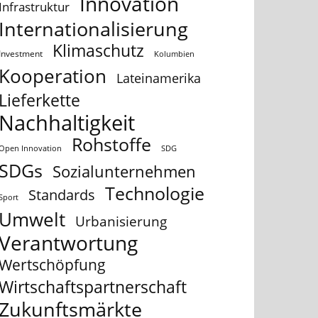
Innovation
Infrastruktur
Internationalisierung
Klimaschutz
Investment
Kolumbien
Kooperation
Lateinamerika
Lieferkette
Nachhaltigkeit
Rohstoffe
Open Innovation
SDG
SDGs
Sozialunternehmen
Technologie
Standards
Sport
Umwelt
Urbanisierung
Verantwortung
Wertschöpfung
Wirtschaftspartnerschaft
Zukunftsmärkte