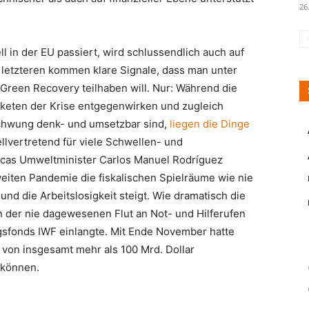
26
ll in der EU passiert, wird schlussendlich auch auf
 letzteren kommen klare Signale, dass man unter
 Green Recovery teilhaben will. Nur: Während die
aketen der Krise entgegenwirken und zugleich
schwung denk- und umsetzbar sind,
liegen die Dinge
ellvertretend für viele Schwellen- und
Ricas Umweltminister Carlos Manuel Rodríguez
tweiten Pandemie die fiskalischen Spielräume wie nie
d die Arbeitslosigkeit steigt. Wie dramatisch die
an der nie dagewesenen Flut an Not- und Hilferufen
gsfonds IWF einlangte. Mit Ende November hatte
 von insgesamt mehr als 100 Mrd. Dollar
 können.