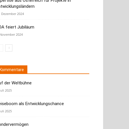
pertise aus Österreich für Projekte in
ntwicklungsländern
. Dezember 2024
A feiert Jubiläum
 November 2024
Kommentare
uf der Weltbühne
Juli 2025
eiseboom als Entwicklungschance
Juli 2025
ondervermögen