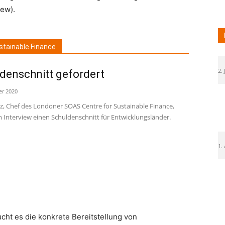
iew).
ustainable Finance
2. 
denschnitt gefordert
er 2020
lz, Chef des Londoner SOAS Centre for Sustainable Finance,
m Interview einen Schuldenschnitt für Entwicklungsländer.
1.
cht es die konkrete Bereitstellung von