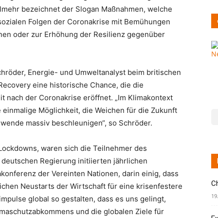
ielmehr bezeichnet der Slogan Maßnahmen, welche
 sozialen Folgen der Coronakrise mit Bemühungen
nen oder zur Erhöhung der Resilienz gegenüber
chröder, Energie- und Umweltanalyst beim britischen
 Recovery eine historische Chance, die die
t nach der Coronakrise eröffnet. „Im Klimakontext
e einmalige Möglichkeit, die Weichen für die Zukunft
iewende massiv beschleunigen“, so Schröder.
 Lockdowns, waren sich die Teilnehmer des
 deutschen Regierung initiierten jährlichen
akonferenz der Vereinten Nationen, darin einig, dass
C
chen Neustarts der Wirtschaft für eine krisenfestere
19
mpulse global so gestalten, dass es uns gelingt,
limaschutzabkommens und die globalen Ziele für