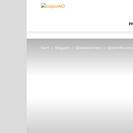
corporAID
H
Start
Magazin
Global.business
Green Recovery