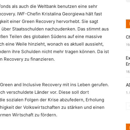
fonds als auch die Weltbank benutzen eine sehr
ecovery. IWF-Chefin Kristalina Georgiewa hält fast
igkeit einer Green Recovery hervorhebt. Sie sagt
 um über Staatsschulden nachzudenken. Das stimmt aus
roßen Teilen des globalen Südens auf eine massive
C
h eine Weile hinzieht, wonach es aktuell aussieht,
19
ndern ihre Schulden nicht mehr tragen können. Da ist
Ex
n Recovery zu finanzieren.
E
18
or Green and Inclusive Recovery mit ins Leben gerufen.
AD
ch verschuldete Länder vor. Diese soll dort
1.
ie sozialen Folgen der Krise abzufedern, Erholung
ähigkeit der Volkswirtschaften zu stärken und einen
rmen Wirtschaft zu fördern.