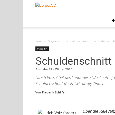
corporAID
H
Start
Magazin
Global.business
Schuldenschnit
Magazin
Schuldenschnitt 
Ausgabe 89 – Winter 2020
Ulrich Volz, Chef des Londoner SOAS Centre fo
Schuldenschnitt für Entwicklungsländer.
Von
Frederik Schäfer
-
Über die Relevanz