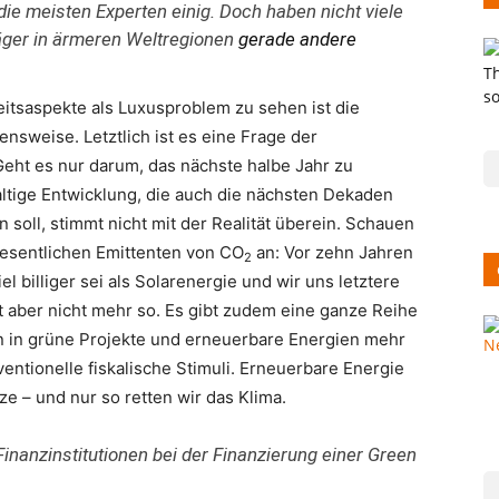
die meisten Experten einig. Doch haben nicht viele
äger in ärmeren Weltregionen
gerade andere
eitsaspekte als Luxusproblem zu sehen ist die
nsweise. Letztlich ist es eine Frage der
Geht es nur darum, das nächste halbe Jahr zu
ltige Entwicklung, die auch die nächsten Dekaden
 soll, stimmt nicht mit der Realität überein. Schauen
wesentlichen Emittenten von CO
an: Vor zehn Jahren
2
l billiger sei als Solarenergie und wir uns letztere
t aber nicht mehr so. Es gibt zudem eine ganze Reihe
en in grüne Projekte und erneuerbare Energien mehr
ntionelle fiskalische Stimuli. Erneuerbare Energie
tze – und nur so retten wir das Klima.
Finanzinstitutionen bei der Finanzierung einer Green