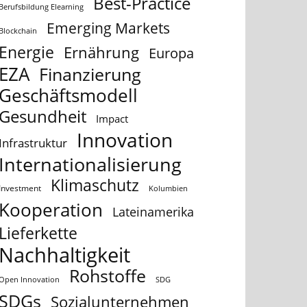
Best-Practice
Berufsbildung Elearning
Emerging Markets
Blockchain
Energie
Ernährung
Europa
EZA
Finanzierung
Geschäftsmodell
Gesundheit
Impact
Innovation
Infrastruktur
Internationalisierung
Klimaschutz
Investment
Kolumbien
Kooperation
Lateinamerika
Lieferkette
Nachhaltigkeit
Rohstoffe
Open Innovation
SDG
SDGs
Sozialunternehmen