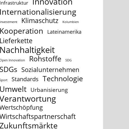
Innovation
Infrastruktur
Internationalisierung
Klimaschutz
Investment
Kolumbien
Kooperation
Lateinamerika
Lieferkette
Nachhaltigkeit
Rohstoffe
Open Innovation
SDG
SDGs
Sozialunternehmen
Technologie
Standards
Sport
Umwelt
Urbanisierung
Verantwortung
Wertschöpfung
Wirtschaftspartnerschaft
Zukunftsmärkte