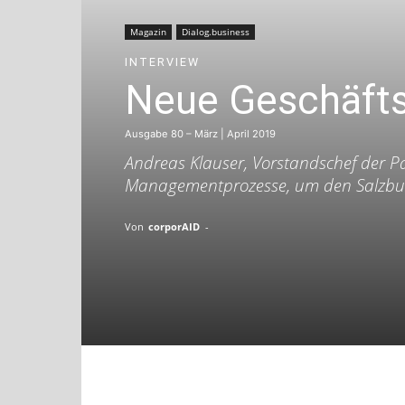
Magazin
Dialog.business
INTERVIEW
Neue Geschäftsm
Ausgabe 80 – März | April 2019
Andreas Klauser, Vorstandschef der Pa
Managementprozesse, um den Salzburge
Von
corporAID
-