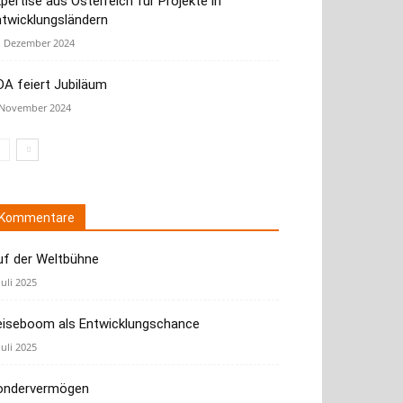
pertise aus Österreich für Projekte in
ntwicklungsländern
. Dezember 2024
A feiert Jubiläum
 November 2024
Kommentare
uf der Weltbühne
Juli 2025
eiseboom als Entwicklungschance
Juli 2025
ondervermögen