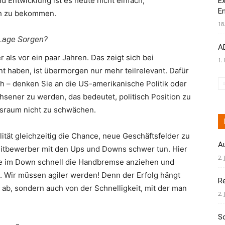
 Entwicklung ist es heute nicht einfach,
Ex
E
ich zu bekommen.
18
e Lage Sorgen?
AD
er als vor ein paar Jahren. Das zeigt sich bei
1.
 haben, ist übermorgen nur mehr teilrelevant. Dafür
ch – denken Sie an die US-amerikanische Politik oder
chsener zu werden, das bedeutet, politisch Position zu
sraum nicht zu schwächen.
ität gleichzeitig die Chance, neue Geschäftsfelder zu
A
Mitbewerber mit den Ups und Downs schwer tun. Hier
2. 
ie im Down schnell die Handbremse anziehen und
. Wir müssen agiler werden! Denn der Erfolg hängt
R
s ab, sondern auch von der Schnelligkeit, mit der man
2. 
S