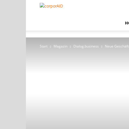
corporAID
H
Start
Magazin
Dialog.business
Neue Geschäfts