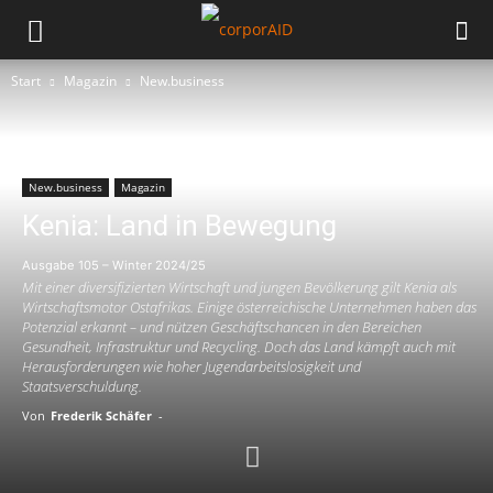
Start
Magazin
New.business
New.business
Magazin
Kenia: Land in Bewegung
Ausgabe 105 – Winter 2024/25
Mit einer diversifizierten Wirtschaft und jungen Bevölkerung gilt Kenia als
Wirtschaftsmotor Ostafrikas. Einige österreichische Unternehmen haben das
Potenzial erkannt – und nützen Geschäftschancen in den Bereichen
Gesundheit, Infrastruktur und Recycling. Doch das Land kämpft auch mit
Herausforderungen wie hoher Jugendarbeitslosigkeit und
Staatsverschuldung.
Von
Frederik Schäfer
-