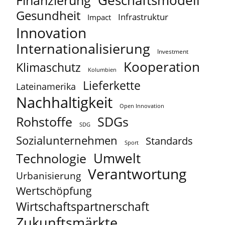
Geschäftsmodell
Finanzierung
Gesundheit
Infrastruktur
Impact
Innovation
Internationalisierung
Investment
Kooperation
Klimaschutz
Kolumbien
Lieferkette
Lateinamerika
Nachhaltigkeit
Open Innovation
Rohstoffe
SDGs
SDG
Sozialunternehmen
Standards
Sport
Umwelt
Technologie
Verantwortung
Urbanisierung
Wertschöpfung
Wirtschaftspartnerschaft
Zukunftsmärkte