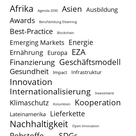
Afrika
Asien
Ausbildung
Agenda 2030
Awards
Berufsbildung Elearning
Best-Practice
Blockchain
Energie
Emerging Markets
EZA
Ernährung
Europa
Geschäftsmodell
Finanzierung
Gesundheit
Infrastruktur
Impact
Innovation
Internationalisierung
Investment
Kooperation
Klimaschutz
Kolumbien
Lieferkette
Lateinamerika
Nachhaltigkeit
Open Innovation
Rohstoffe
SDGs