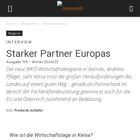
Start
Magazin
New.business
Magazin
INTERVIEW
Starker Partner Europas
Ausgabe 105 – Winter 2024/25
Der neue WKÖ-Wirtschaftsdelegierte in Nairobi, Andreas
Pfleger, sieht Kenia trotz der großen Herausforderungen des
Landes auf einem guten Weg – gerade als Partnerland im
Bereich der Fachkräfterekrutierung gewinne es auch für die
EU und Österreich zunehmend an Bedeutung.
Von
Frederik Schäfer
-
Wie ist die Wirtschaftslage in Kenia?