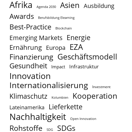
Afrika
Asien
Ausbildung
Agenda 2030
Awards
Berufsbildung Elearning
Best-Practice
Blockchain
Energie
Emerging Markets
EZA
Ernährung
Europa
Geschäftsmodell
Finanzierung
Gesundheit
Infrastruktur
Impact
Innovation
Internationalisierung
Investment
Kooperation
Klimaschutz
Kolumbien
Lieferkette
Lateinamerika
Nachhaltigkeit
Open Innovation
Rohstoffe
SDGs
SDG