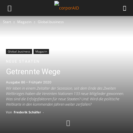
Start
Magazin
Global.business
Global.business
Magazin
NEUE STAATEN
Getrennte Wege
Ausgabe 86 – Frühjahr 2020
Wir leben in einem Zeitalter der Sezession, seit dem Ende des Zweiten
Weltkrieges haben die Vereinten Nationen 133 neue Mitglieder gewonnen.
Was sind die Erfolgsfaktoren für neue Staaten? Und: Wird die politische
Weltkarte in den kommenden Jahren weiter zerfallen?
Von
Frederik Schäfer
-