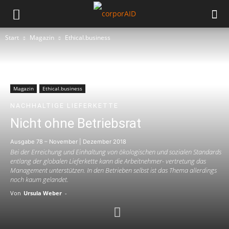
Start
Magazin
Ethical.business
Magazin
Ethical.business
NACHHALTIGE LIEFERKETTE
Nicht ohne Betriebsrat
Ausgabe 78 – November | Dezember 2018
Bei der Erreichung und Einhaltung von ökologischen und sozialen Standards
entlang der globalen Lieferkette kann die Arbeitnehmer- vertretung das
Management unterstützen. In den Betrieben selbst ist das Thema allerdings
noch kaum gelandet.
Von
Ursula Weber
-