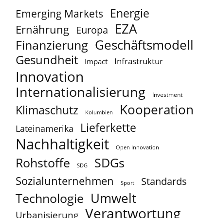
Energie
Emerging Markets
EZA
Ernährung
Europa
Geschäftsmodell
Finanzierung
Gesundheit
Infrastruktur
Impact
Innovation
Internationalisierung
Investment
Kooperation
Klimaschutz
Kolumbien
Lieferkette
Lateinamerika
Nachhaltigkeit
Open Innovation
Rohstoffe
SDGs
SDG
Sozialunternehmen
Standards
Sport
Umwelt
Technologie
Verantwortung
Urbanisierung