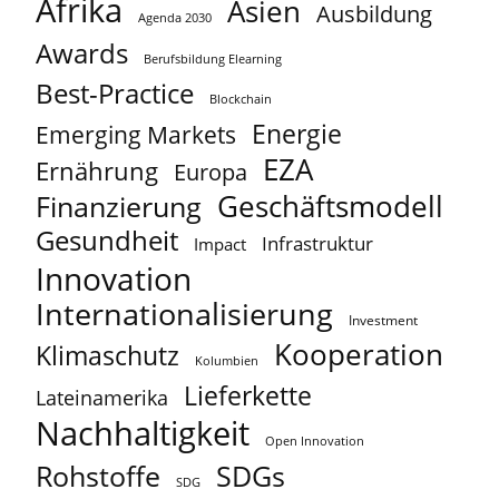
Afrika
Asien
Ausbildung
Agenda 2030
Awards
Berufsbildung Elearning
Best-Practice
Blockchain
Energie
Emerging Markets
EZA
Ernährung
Europa
Geschäftsmodell
Finanzierung
Gesundheit
Infrastruktur
Impact
Innovation
Internationalisierung
Investment
Kooperation
Klimaschutz
Kolumbien
Lieferkette
Lateinamerika
Nachhaltigkeit
Open Innovation
Rohstoffe
SDGs
SDG