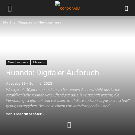
Start
Magazin
New.business
New.business
Magazin
Ruanda: Digitaler Aufbruch
Ausgabe 99 – Sommer 2023
Weniger als 30 Jahre nach dem verheerenden Genozid steht das kleine
ostafrikanische Ruanda verblüffend gut da: Die Wirtschaft wächst, die
Verwaltung ist effizient und vor allem im IT-Bereich kann es gar nicht schnell
genug vorangehen. Besuch in einem vorwärtsdrängenden Land.
Von
Frederik Schäfer
-