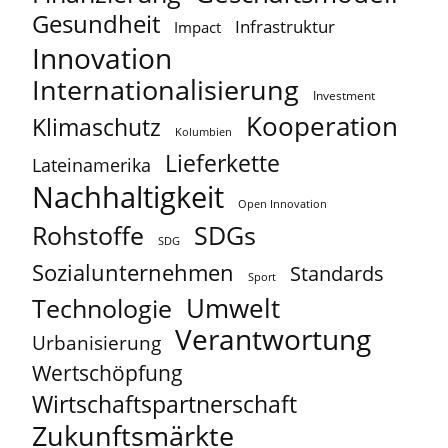
Gesundheit
Infrastruktur
Impact
Innovation
Internationalisierung
Investment
Kooperation
Klimaschutz
Kolumbien
Lieferkette
Lateinamerika
Nachhaltigkeit
Open Innovation
Rohstoffe
SDGs
SDG
Sozialunternehmen
Standards
Sport
Umwelt
Technologie
Verantwortung
Urbanisierung
Wertschöpfung
Wirtschaftspartnerschaft
Zukunftsmärkte