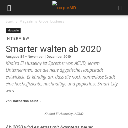
Start
Magazin
Global.business
Magazin
INTERVIEW
Smarter walten ab 2020
Ausgabe 84 – November | Dezember 2019
Khaled El Husseiny ist Sprecher von ACUD, jenem
Unternehmen, das die neue ägyptische Hauptstadt
entwickelt. Er kündigt an, dass die noch namenlose Stadt
eine hocheffiziente, nachhaltige und papierlose Smart City
wird.
Von
Katharina Kainz
-
Khaled El Husseiny, ACUD
Ab 2020 wird es ernst mit Ägyptens neuer