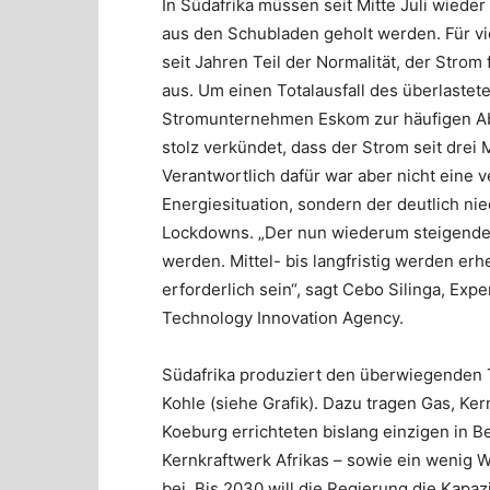
In Südafrika müssen seit Mitte Juli wied
aus den Schubladen geholt werden. Für viel
seit Jahren Teil der Normalität, der Strom
aus. Um einen Totalausfall des überlastet
Stromunternehmen Eskom zur häufigen Ab
stolz verkündet, dass der Strom seit drei
Verantwortlich dafür war aber nicht eine 
Energiesituation, sondern der deutlich n
Lockdowns. „Der nun wiederum steigende
werden. Mittel- bis langfristig werden erhe
erforderlich sein“, sagt Cebo Silinga, Exp
Technology Innovation Agency.
Südafrika produziert den überwiegenden 
Kohle (siehe Grafik). Dazu tragen Gas, Ker
Koeburg errichteten bislang einzigen in Be
Kernkraftwerk Afrikas – sowie ein wenig 
bei. Bis 2030 will die Regierung die Kapa