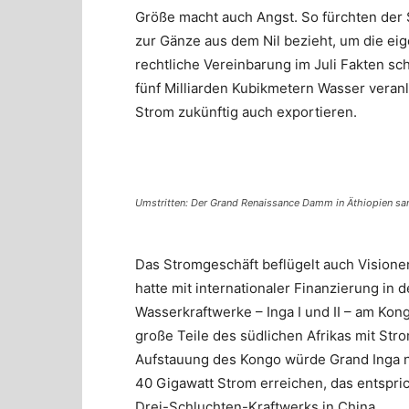
Größe macht auch Angst. So fürchten der 
zur Gänze aus dem Nil bezieht, um die ei
rechtliche Vereinbarung im Juli Fakten sc
fünf Milliarden Kubikmetern Wasser veranla
Strom zukünftig auch exportieren.
Umstritten: Der Grand Renaissance Damm in Äthiopien samt
Das Stromgeschäft beflügelt auch Visione
hatte mit internationaler Finanzierung in
Wasserkraftwerke – Inga I und II – am Kon
große Teile des südlichen Afrikas mit St
Aufstauung des Kongo würde Grand Inga 
40 Gigawatt Strom erreichen, das entspric
Drei-Schluchten-Kraftwerks in China.