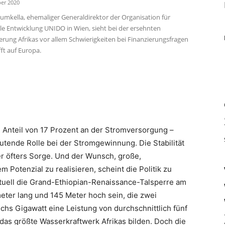
er 2020
mkella, ehemaliger Generaldirektor der Organisation für
lle Entwicklung UNIDO in Wien, sieht bei der ersehnten
zierung Afrikas vor allem Schwierigkeiten bei Finanzierungsfragen
ft auf Europa.
em Anteil von 17 Prozent an der Stromversorgung –
utende Rolle bei der Stromgewinnung. Die Stabilität
r öfters Sorge. Und der Wunsch, große,
m Potenzial zu realisieren, scheint die Politik zu
aktuell die Grand-Ethiopian-Renaissance-Talsperre am
eter lang und 145 Meter hoch sein, die zwei
hs Gigawatt eine Leistung von durchschnittlich fünf
as größte Wasserkraftwerk Afrikas bilden. Doch die