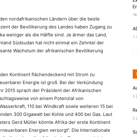
Ex
E
18
 den nordafrikanischen Ländern über die beste
ozent der Bevölkerung des Landes haben Zugang zu
AD
a weniger als die Hälfte sind. Je ärmer das Land,
1.
nland Südsudan hat nicht einmal ein Zehntel der
rasante Wachstum der afrikanischen Bevölkerung
den Kontinent flächendeckend mit Strom zu
neuerbarer Energie ist groß. Bei der Verkündung
A
hr 2015 sprach der Präsident der Afrikanischen
2. 
schlagsweise von einem Potenzial von
Wasserkraft, 110 bei Windkraft sowie weiteren 15 bei
R
nden 300 Gigawatt bei Kohle und 400 bei Gas. Laut
2. 
ers Gerd Müller könnte Afrika der erste Kontinent
erneuerbaren Energien versorgt“. Die Internationale
S