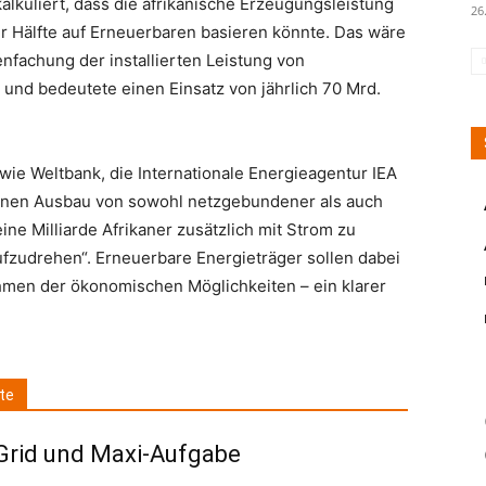
lkuliert, dass die afrikanische Erzeugungsleistung
26
r Hälfte auf Erneuerbaren basieren könnte. Das wäre
nfachung der installierten Leistung von
nd bedeutete einen Einsatz von jährlich 70 Mrd.
wie Weltbank, die Internationale Energieagentur IEA
 einen Ausbau von sowohl netzgebundener als auch
e Milliarde Afrikaner zusätzlich mit Strom zu
aufzudrehen“. Erneuerbare Energieträger sollen dabei
ahmen der ökonomischen Möglichkeiten – ein klarer
te
Grid und Maxi-Aufgabe