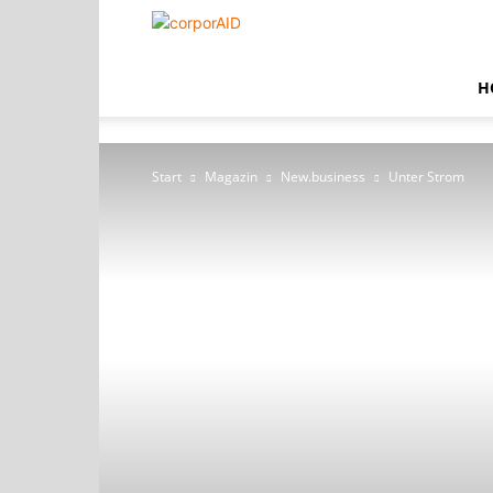
corporAID
H
Start
Magazin
New.business
Unter Strom