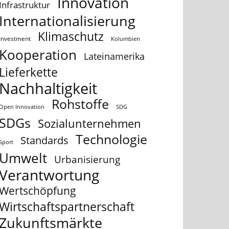
Innovation
Infrastruktur
Internationalisierung
Klimaschutz
Investment
Kolumbien
Kooperation
Lateinamerika
Lieferkette
Nachhaltigkeit
Rohstoffe
Open Innovation
SDG
SDGs
Sozialunternehmen
Technologie
Standards
Sport
Umwelt
Urbanisierung
Verantwortung
Wertschöpfung
Wirtschaftspartnerschaft
Zukunftsmärkte