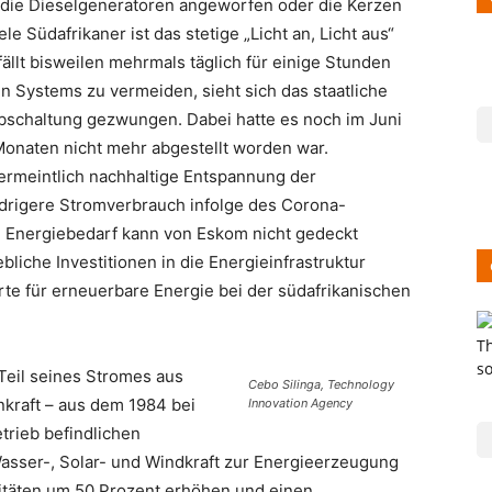
er die Dieselgeneratoren angeworfen oder die Kerzen
e Südafrikaner ist das stetige „Licht an, Licht aus“
 fällt bisweilen mehrmals täglich für einige Stunden
en Systems zu vermeiden, sieht sich das staatliche
schaltung gezwungen. Dabei hatte es noch im Juni
 Monaten nicht mehr abgestellt worden war.
vermeintlich nachhaltige Entspannung der
iedrigere Stromverbrauch infolge des Corona-
 Energiebedarf kann von Eskom nicht gedeckt
bliche Investitionen in die Energieinfrastruktur
erte für erneuerbare Energie bei der südafrikanischen
Teil seines Stromes aus
Cebo Silinga, Technology
nkraft – aus dem 1984 bei
Innovation Agency
trieb befindlichen
Wasser-, Solar- und Windkraft zur Energieerzeugung
zitäten um 50 Prozent erhöhen und einen