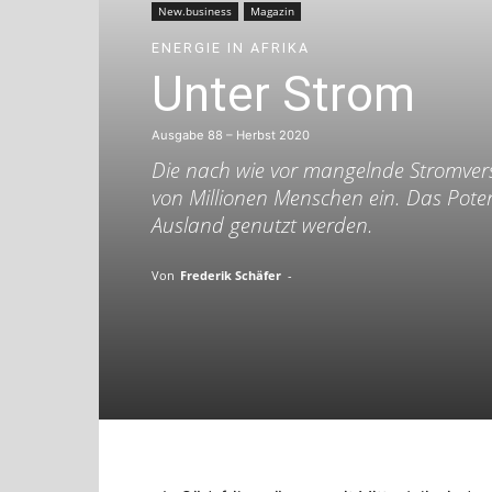
New.business
Magazin
ENERGIE IN AFRIKA
Unter Strom
Ausgabe 88 – Herbst 2020
Die nach wie vor mangelnde Stromver
von Millionen Menschen ein. Das Poten
Ausland genutzt werden.
Von
Frederik Schäfer
-