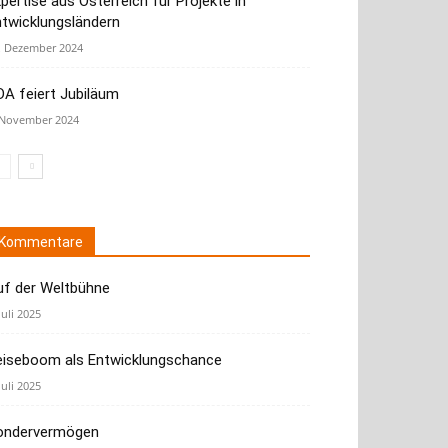
pertise aus Österreich für Projekte in
ntwicklungsländern
. Dezember 2024
A feiert Jubiläum
 November 2024
Kommentare
uf der Weltbühne
Juli 2025
eiseboom als Entwicklungschance
Juli 2025
ondervermögen