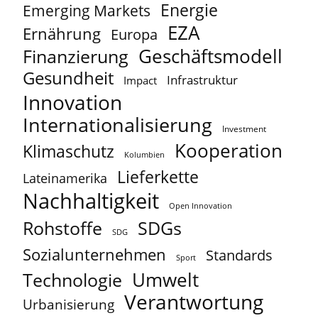
Energie
Emerging Markets
EZA
Ernährung
Europa
Geschäftsmodell
Finanzierung
Gesundheit
Infrastruktur
Impact
Innovation
Internationalisierung
Investment
Kooperation
Klimaschutz
Kolumbien
Lieferkette
Lateinamerika
Nachhaltigkeit
Open Innovation
Rohstoffe
SDGs
SDG
Sozialunternehmen
Standards
Sport
Umwelt
Technologie
Verantwortung
Urbanisierung