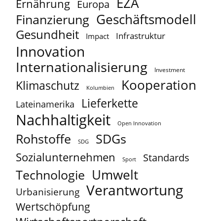
EZA
Ernährung
Europa
Geschäftsmodell
Finanzierung
Gesundheit
Infrastruktur
Impact
Innovation
Internationalisierung
Investment
Kooperation
Klimaschutz
Kolumbien
Lieferkette
Lateinamerika
Nachhaltigkeit
Open Innovation
Rohstoffe
SDGs
SDG
Sozialunternehmen
Standards
Sport
Umwelt
Technologie
Verantwortung
Urbanisierung
Wertschöpfung