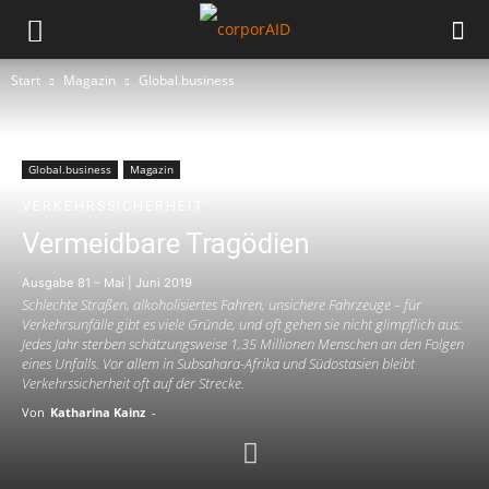
Start
Magazin
Global.business
Global.business
Magazin
VERKEHRSSICHERHEIT
Vermeidbare Tragödien
Ausgabe 81 – Mai | Juni 2019
Schlechte Straßen, alkoholisiertes Fahren, unsichere Fahrzeuge – für
Verkehrsunfälle gibt es viele Gründe, und oft gehen sie nicht glimpflich aus:
Jedes Jahr sterben schätzungsweise 1,35 Millionen Menschen an den Folgen
eines Unfalls. Vor allem in Subsahara-Afrika und Südostasien bleibt
Verkehrssicherheit oft auf der Strecke.
Von
Katharina Kainz
-