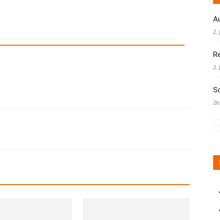
A
2. 
R
2. 
S
26