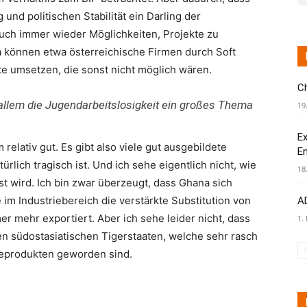
und politischen Stabilität ein Darling der
 auch immer wieder Möglichkeiten, Projekte zu
 können etwa österreichische Firmen durch Soft
te umsetzen, die sonst nicht möglich wären.
C
allem die Jugendarbeitslosigkeit ein großes Thema
19
Ex
relativ gut. Es gibt also viele gut ausgebildete
E
rlich tragisch ist. Und ich sehe eigentlich nicht, wie
18
öst wird. Ich bin zwar überzeugt, dass Ghana sich
e im Industriebereich die verstärkte Substitution von
AD
r mehr exportiert. Aber ich sehe leider nicht, dass
1.
en südostasiatischen Tigerstaaten, welche sehr rasch
ieprodukten geworden sind.