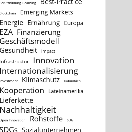
Best-Practice
Berufsbildung Elearning
Emerging Markets
Blockchain
Energie
Ernährung
Europa
EZA
Finanzierung
Geschäftsmodell
Gesundheit
Impact
Innovation
Infrastruktur
Internationalisierung
Klimaschutz
Investment
Kolumbien
Kooperation
Lateinamerika
Lieferkette
Nachhaltigkeit
Rohstoffe
Open Innovation
SDG
SDGs
Sozialunternehmen