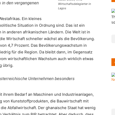
s in den vergangenen
Wirtschaftsdelegierter in
Lagos
estafrikas. Ein kleines
litische Situation in Ordnung sind. Das ist ein
n anderen afrikanischen Ländern. Die Welt ist in
die Wirtschaft schneller wächst als die Bevölkerung.
 von 4,7 Prozent. Das Bevölkerungswachstum in
niedrig für die Region. Da bleibt dann, im Gegensatz
 vom wirtschaftlichen Wachstum auch wirklich etwas
 übrig.
österreichische Unternehmen besonders
 mit ihrem Bedarf an Maschinen und Industrieanlagen,
 von Kunststoffprodukten, die Bauwirtschaft mit
die Abfallwirtschaft. Der ghanaische Staat hat wenig
Verhältnis zum BIP betrachtet. Aber dadurch, dass