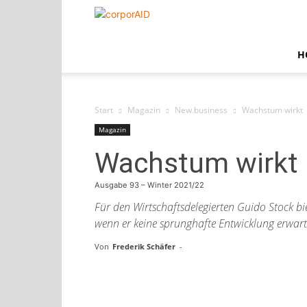
corporAID
H
Start
Magazin
New.business
Wachstum wirkt
Magazin
Wachstum wirkt
Ausgabe 93 – Winter 2021/22
Für den Wirtschaftsdelegierten Guido Stock 
wenn er keine sprunghafte Entwicklung erwart
Von
Frederik Schäfer
-