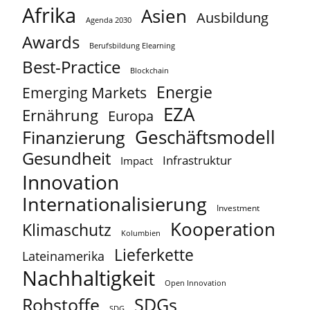
Afrika
Asien
Ausbildung
Agenda 2030
Awards
Berufsbildung Elearning
Best-Practice
Blockchain
Energie
Emerging Markets
EZA
Ernährung
Europa
Geschäftsmodell
Finanzierung
Gesundheit
Infrastruktur
Impact
Innovation
Internationalisierung
Investment
Kooperation
Klimaschutz
Kolumbien
Lieferkette
Lateinamerika
Nachhaltigkeit
Open Innovation
Rohstoffe
SDGs
SDG