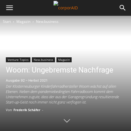
Start
Magazin
New.business
Venture Topics
New.business
Magazin
Woom: Ungebremste Nachfrage
Ausgabe 92 – Herbst 2021
Der Klosterneuburger Kinderfahrradhersteller Woom wächst auf allen
Ebenen. Neben dem pandemiebedingten Fahrradboom kommt dem
Unternehmen zugute, dass der aus der Garagengründung resultierende
Start-up-Geist noch immer nicht ganz verflogen ist.
Von
Frederik Schäfer
-