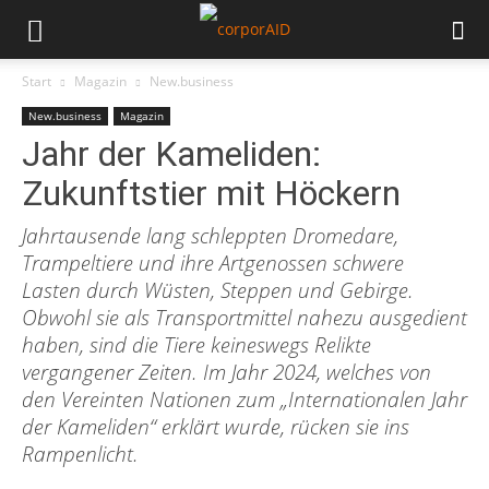
Start
Magazin
New.business
New.business
Magazin
Jahr der Kameliden:
Zukunftstier mit Höckern
Jahrtausende lang schleppten Dromedare,
Trampeltiere und ihre Artgenossen schwere
Lasten durch Wüsten, Steppen und Gebirge.
Obwohl sie als Transportmittel nahezu ausgedient
haben, sind die Tiere keineswegs Relikte
vergangener Zeiten. Im Jahr 2024, welches von
den Vereinten Nationen zum „Internationalen Jahr
der Kameliden“ erklärt wurde, rücken sie ins
Rampenlicht.