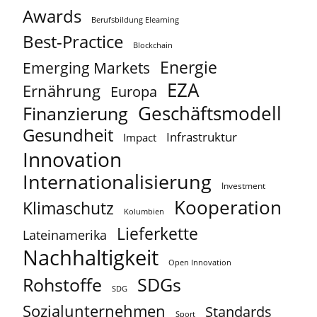
Awards
Berufsbildung Elearning
Best-Practice
Blockchain
Energie
Emerging Markets
EZA
Ernährung
Europa
Geschäftsmodell
Finanzierung
Gesundheit
Infrastruktur
Impact
Innovation
Internationalisierung
Investment
Kooperation
Klimaschutz
Kolumbien
Lieferkette
Lateinamerika
Nachhaltigkeit
Open Innovation
Rohstoffe
SDGs
SDG
Sozialunternehmen
Standards
Sport